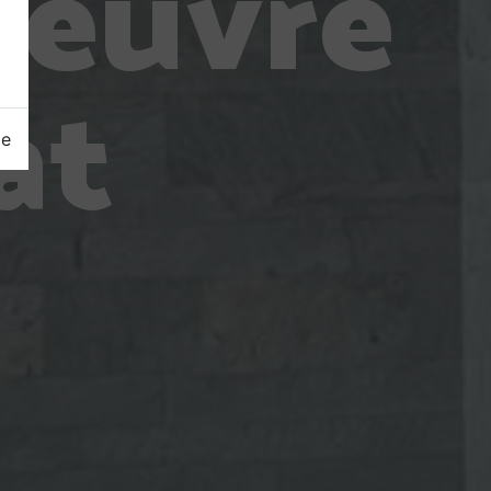
oeuvre
at
ge