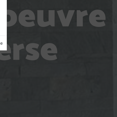
'oeuvre
erse
ge